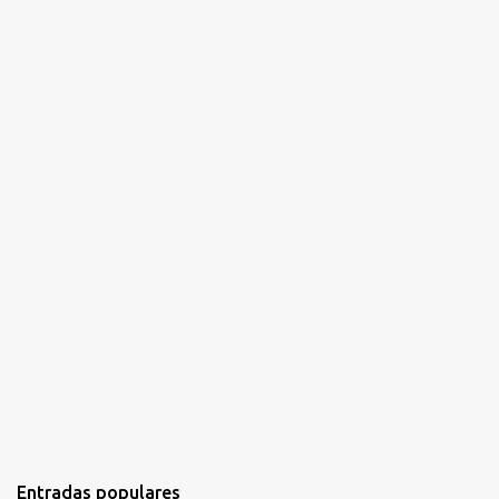
i
o
s
Entradas populares