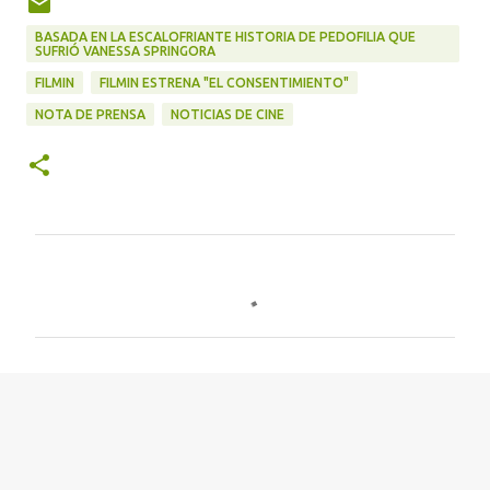
BASADA EN LA ESCALOFRIANTE HISTORIA DE PEDOFILIA QUE
SUFRIÓ VANESSA SPRINGORA
FILMIN
FILMIN ESTRENA "EL CONSENTIMIENTO"
NOTA DE PRENSA
NOTICIAS DE CINE
C
o
m
e
n
t
a
r