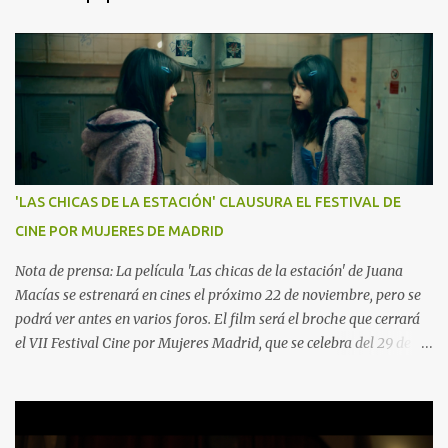
'LAS CHICAS DE LA ESTACIÓN' CLAUSURA EL FESTIVAL DE
CINE POR MUJERES DE MADRID
Nota de prensa: La película 'Las chicas de la estación' de Juana
Macías se estrenará en cines el próximo 22 de noviembre, pero se
podrá ver antes en varios foros. El film será el broche que cerrará
el VII Festival Cine por Mujeres Madrid, que se celebra del 29 de
octubre al 10 noviembre 2024. La película se proyectará en la Gala
de Clausura este sábado 9 noviembre a las 19.30h en el Palacio de
la Prensa (Plaza del Callao, 4). El Festival Cine por Mujeres, trata
de visibilizar el trabajo de las directoras y busca impulsar la