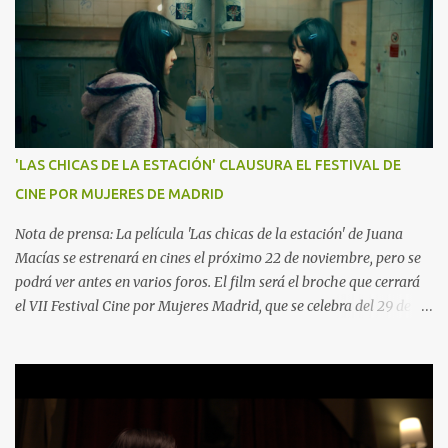
'LAS CHICAS DE LA ESTACIÓN' CLAUSURA EL FESTIVAL DE
CINE POR MUJERES DE MADRID
Nota de prensa: La película 'Las chicas de la estación' de Juana
Macías se estrenará en cines el próximo 22 de noviembre, pero se
podrá ver antes en varios foros. El film será el broche que cerrará
el VII Festival Cine por Mujeres Madrid, que se celebra del 29 de
octubre al 10 noviembre 2024. La película se proyectará en la Gala
de Clausura este sábado 9 noviembre a las 19.30h en el Palacio de
la Prensa (Plaza del Callao, 4). El Festival Cine por Mujeres, trata
de visibilizar el trabajo de las directoras y busca impulsar la
equidad de género en la industria cinematográfica. Además, la