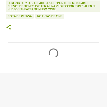
EL REPARTO Y LOS CREADORES DE "PONTE EN MI LUGAR DE
NUEVO" DE DISNEY ASISTEN A UNA PROYECCIÓN ESPECIAL EN EL
HUDSON THEATER DE NUEVA YORK
NOTA DE PRENSA
NOTICIAS DE CINE
C
o
m
e
n
t
a
r
i