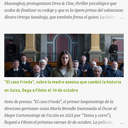
Masangkay protagonizan Drea & Cloe, thriller psicológico que
acaba de finalizar su rodaje y que es la ópera prima del valenciano
Álvaro Ortega Sanahuja, que también firma el guion. La Dalia
Films produce el largometraje en asociación con Panorama5
Pictures, con Silvia Melero, Raúl Cerezo y Javier Albert como
productores ejecutivos. Con este nuevo proyecto, José Luis
Rancaño, productor de La Dalia Films, apuesta una vez más por los
jóvenes talentos. El título de la película hace referencia a los
nombres de las protagonistas, dos directoras de orquesta invitadas
a la apertura de temporada de la prestigiosa Orquesta Sinfónica
Real (OSR). Ambas son apasionadas de su trabajo, ansían conseguir
su propia orquesta y están hartas de los sacrificios que tienen que
"El caso Frieda", sobre la madre asesina que cambió la historia
hacer para lograrlo. Drea Dreiden y Cloe Lara se alojan en la casa
en Suiza, llega a Filmin el 10 de octubre
en la que la OSR les hospeda y sienten una atracción mutua y
evidente nada más conocerse. Sin embargo, de...
Nota de prensa: "El caso Frieda", el primer largometraje de la
directora germano-suiza María Brendle (nominada al Óscar al
Mejor Cortometraje de Ficción en 2021 por "Toma y corre"),
llegará a Filmin el próximo viernes 10 de octubre. La película,