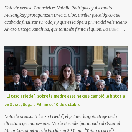
Nota de prensa: Las actrices Natalia Rodríguez y Alexandra
Masangkay protagonizan Drea & Cloe, thriller psicológico que
acaba de finalizar su rodaje y que es la ópera prima del valenciano
Álvaro Ortega Sanahuja, que también firma el guion. La Dalia
Films produce el largometraje en asociación con Panorama5
Pictures, con Silvia Melero, Raúl Cerezo y Javier Albert como
productores ejecutivos. Con este nuevo proyecto, José Luis
Rancaño, productor de La Dalia Films, apuesta una vez más por los
jóvenes talentos. El título de la película hace referencia a los
nombres de las protagonistas, dos directoras de orquesta invitadas
a la apertura de temporada de la prestigiosa Orquesta Sinfónica
Real (OSR). Ambas son apasionadas de su trabajo, ansían conseguir
su propia orquesta y están hartas de los sacrificios que tienen que
"El caso Frieda", sobre la madre asesina que cambió la historia
hacer para lograrlo. Drea Dreiden y Cloe Lara se alojan en la casa
en Suiza, llega a Filmin el 10 de octubre
en la que la OSR les hospeda y sienten una atracción mutua y
evidente nada más conocerse. Sin embargo, de...
Nota de prensa: "El caso Frieda", el primer largometraje de la
directora germano-suiza María Brendle (nominada al Óscar al
Mejor Cortometraje de Ficción en 2021 por "Toma y corre"),