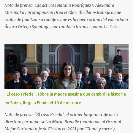
Nota de prensa: Las actrices Natalia Rodríguez y Alexandra
Masangkay protagonizan Drea & Cloe, thriller psicológico que
acaba de finalizar su rodaje y que es la ópera prima del valenciano
Álvaro Ortega Sanahuja, que también firma el guion. La Dalia
Films produce el largometraje en asociación con Panorama5
Pictures, con Silvia Melero, Raúl Cerezo y Javier Albert como
productores ejecutivos. Con este nuevo proyecto, José Luis
Rancaño, productor de La Dalia Films, apuesta una vez más por los
jóvenes talentos. El título de la película hace referencia a los
nombres de las protagonistas, dos directoras de orquesta invitadas
a la apertura de temporada de la prestigiosa Orquesta Sinfónica
Real (OSR). Ambas son apasionadas de su trabajo, ansían conseguir
su propia orquesta y están hartas de los sacrificios que tienen que
"El caso Frieda", sobre la madre asesina que cambió la historia
hacer para lograrlo. Drea Dreiden y Cloe Lara se alojan en la casa
en Suiza, llega a Filmin el 10 de octubre
en la que la OSR les hospeda y sienten una atracción mutua y
evidente nada más conocerse. Sin embargo, de...
Nota de prensa: "El caso Frieda", el primer largometraje de la
directora germano-suiza María Brendle (nominada al Óscar al
Mejor Cortometraje de Ficción en 2021 por "Toma y corre"),