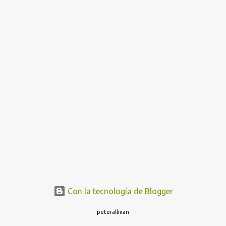
E
n
t
r
a
d
a
s
Con la tecnología de Blogger
peterallman