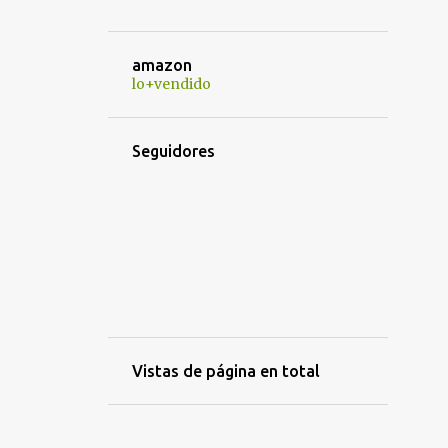
¿GANAS DE JOHN WICK? LLEGA EL NUEVO TRÁILER DE 'BALLE
¿PELIGRAN LAS SECUELAS DE AVATAR?
amazon
¿PERO QUÉ NOS HAS HECHO?"
lo+vendido
¿PERO QUÉ TE HEMOS HECHO... AHORA?" SE ESTRENA ESTE 
¿POR QUÉ ME PARECE LÓGICO EL FINAL DE JUEGO DE TRO
Seguidores
¿POR QUÉ TOGETHER ES LA MEJOR PELÍCULA PARA VER ES
¿QUÉ TE JUEGAS? COMPETIRÁ EN EL FESTIVAL DE MÁLAGA
¿QUIÉN ENGAÑO A ROGER RABBIT?
¿QUIÉN ESTÁ MATANDO A LOS MOÑECOS? Y MILLA 22 CAMB
¿QUIÉN ESTÁ MATANDO A LOS MOÑECOS?. LA PELÍCULA MÁS
¿QUIÉN PUEDE MATAR A UN NIÑO?
Vistas de página en total
'¡CAIGAN LAS ROSAS BLANCAS!' DE ALBERTINA CARRI PRTIC
'¡CAIGAN LAS ROSAS BLANCAS!' DE ALBERTINA CARRI SE EST