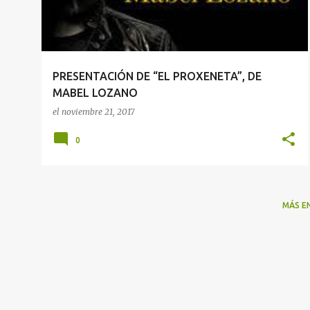
r
a
d
a
PRESENTACIÓN DE “EL PROXENETA”, DE
s
MABEL LOZANO
el
noviembre 21, 2017
0
MÁS E