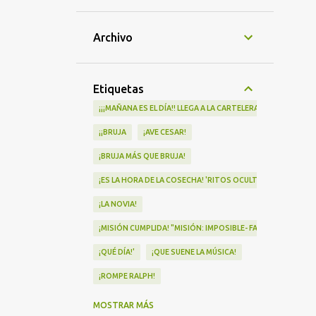
Archivo
Etiquetas
¡¡¡MAÑANA ES EL DÍA!! LLEGA A LA CARTELERA "MAD HEIDI"
¡¡BRUJA
¡AVE CESAR!
¡BRUJA MÁS QUE BRUJA!
¡ES LA HORA DE LA COSECHA! 'RITOS OCULTOS' LLEGA A LOS 
¡LA NOVIA!
¡MISIÓN CUMPLIDA! "MISIÓN: IMPOSIBLE- FALLOUT" Nº1 EN
¡QUÉ DÍA!'
¡QUE SUENE LA MÚSICA!
¡ROMPE RALPH!
¡VA POR NOSOTRAS!
MOSTRAR MÁS