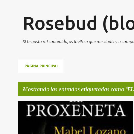
Rosebud (blo
Si te gusta mi contenido, os invito a que me sigáis y a comp
PÁGINA PRINCIPAL
Mostrando las entradas etiquetadas como
EL
E
EL PROXENETA
NOTA DE PRENSA
NOTICIAS DE CINE
n
t