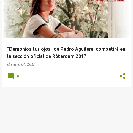
n
t
r
a
d
a
"Demonios tus ojos" de Pedro Aguilera, competirá en
s
la sección oficial de Róterdam 2017
el
enero 04, 2017
0