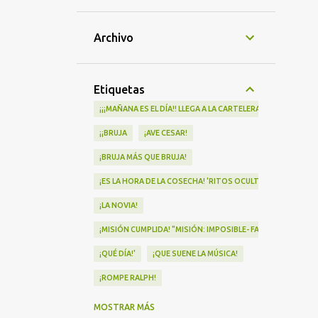
Archivo
Etiquetas
¡¡¡MAÑANA ES EL DÍA!! LLEGA A LA CARTELERA "MAD HEIDI"
¡¡BRUJA
¡AVE CESAR!
¡BRUJA MÁS QUE BRUJA!
¡ES LA HORA DE LA COSECHA! 'RITOS OCULTOS' LLEGA A LOS 
¡LA NOVIA!
¡MISIÓN CUMPLIDA! "MISIÓN: IMPOSIBLE- FALLOUT" Nº1 EN
¡QUÉ DÍA!'
¡QUE SUENE LA MÚSICA!
¡ROMPE RALPH!
¡VA POR NOSOTRAS!
MOSTRAR MÁS