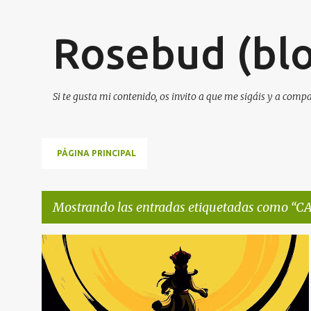
Rosebud (blo
Si te gusta mi contenido, os invito a que me sigáis y a comp
PÁGINA PRINCIPAL
Mostrando las entradas etiquetadas como
CA
E
+
5
n
t