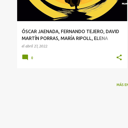
r
a
d
a
ÓSCAR JAENADA, FERNANDO TEJERO, DAVID
s
MARTÍN PORRAS, MARÍA RIPOLL, ELENA
MARTÍN, CARLOS TROYA Y MARCO PIANIGIANI
el
abril 27, 2022
EN EL BCN FILM FEST
0
MÁS E