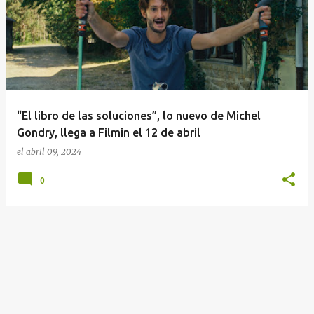
n
t
r
a
d
a
“El libro de las soluciones”, lo nuevo de Michel
s
Gondry, llega a Filmin el 12 de abril
el
abril 09, 2024
0