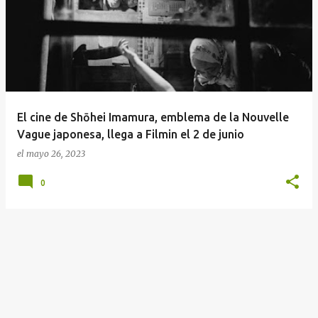
n
t
r
a
d
a
El cine de Shōhei Imamura, emblema de la Nouvelle
s
Vague japonesa, llega a Filmin el 2 de junio
el
mayo 26, 2023
0