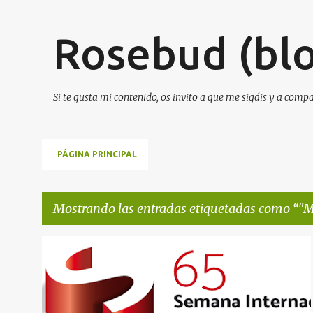
Rosebud (blo
Si te gusta mi contenido, os invito a que me sigáis y a comp
PÁGINA PRINCIPAL
Mostrando las entradas etiquetadas como
"M
E
+
1
n
t