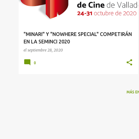
r
a
d
a
"MINARI" Y "NOWHERE SPECIAL" COMPETIRÁN
s
EN LA SEMINCI 2020
el
septiembre 28, 2020
0
MÁS E