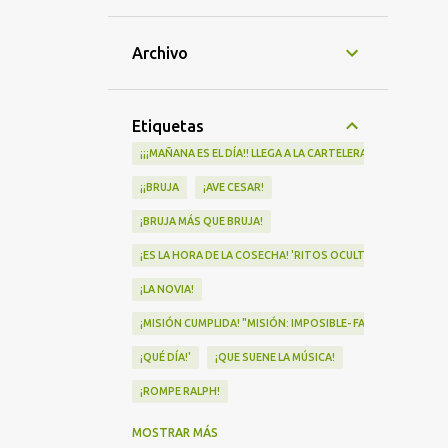
Archivo
Etiquetas
¡¡¡MAÑANA ES EL DÍA!! LLEGA A LA CARTELERA "MAD HEIDI"
¡¡BRUJA
¡AVE CESAR!
¡BRUJA MÁS QUE BRUJA!
¡ES LA HORA DE LA COSECHA! 'RITOS OCULTOS' LLEGA A LOS 
¡LA NOVIA!
¡MISIÓN CUMPLIDA! "MISIÓN: IMPOSIBLE- FALLOUT" Nº1 EN
¡QUÉ DÍA!'
¡QUE SUENE LA MÚSICA!
¡ROMPE RALPH!
¡VA POR NOSOTRAS!
MOSTRAR MÁS