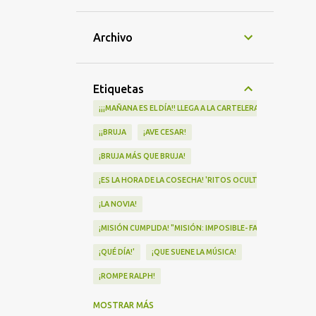
Archivo
Etiquetas
¡¡¡MAÑANA ES EL DÍA!! LLEGA A LA CARTELERA "MAD HEIDI"
¡¡BRUJA
¡AVE CESAR!
¡BRUJA MÁS QUE BRUJA!
¡ES LA HORA DE LA COSECHA! 'RITOS OCULTOS' LLEGA A LOS 
¡LA NOVIA!
¡MISIÓN CUMPLIDA! "MISIÓN: IMPOSIBLE- FALLOUT" Nº1 EN
¡QUÉ DÍA!'
¡QUE SUENE LA MÚSICA!
¡ROMPE RALPH!
¡VA POR NOSOTRAS!
MOSTRAR MÁS