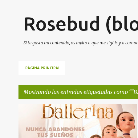
Rosebud (blo
Si te gusta mi contenido, os invito a que me sigáis y a comp
PÁGINA PRINCIPAL
Mostrando las entradas etiquetadas como
“B
E
“BALLERINA"
NOTA DE PRENSA
+
1
n
t