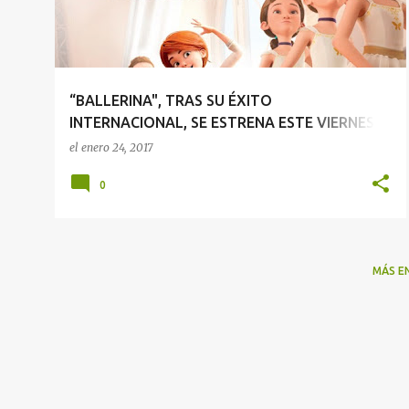
r
a
d
a
“BALLERINA", TRAS SU ÉXITO
s
INTERNACIONAL, SE ESTRENA ESTE VIERNES
27 DE ENERO EN MÁS DE 300 CINES
el
enero 24, 2017
0
MÁS E