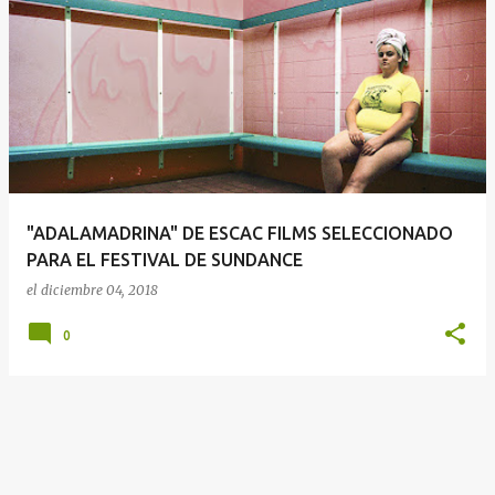
E
n
t
r
a
d
a
"ADALAMADRINA" DE ESCAC FILMS SELECCIONADO
s
PARA EL FESTIVAL DE SUNDANCE
el
diciembre 04, 2018
0