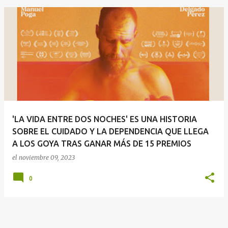
E
n
t
r
a
d
a
'LA VIDA ENTRE DOS NOCHES' ES UNA HISTORIA
s
SOBRE EL CUIDADO Y LA DEPENDENCIA QUE LLEGA
A LOS GOYA TRAS GANAR MÁS DE 15 PREMIOS
el
noviembre 09, 2023
0