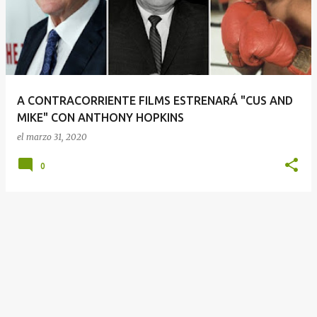
t
r
a
d
a
A CONTRACORRIENTE FILMS ESTRENARÁ "CUS AND
s
MIKE" CON ANTHONY HOPKINS
el
marzo 31, 2020
0