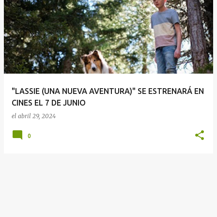
E
n
t
r
a
d
a
"LASSIE (UNA NUEVA AVENTURA)" SE ESTRENARÁ EN
s
CINES EL 7 DE JUNIO
el
abril 29, 2024
0