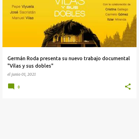
E
n
t
r
a
d
a
Germán Roda presenta su nuevo trabajo documental
s
"Vilas y sus dobles"
el
junio 01, 2021
0