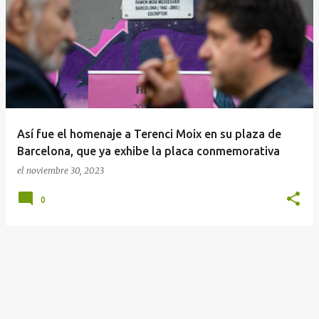
E
n
t
r
a
d
a
Así fue el homenaje a Terenci Moix en su plaza de
s
Barcelona, que ya exhibe la placa conmemorativa
el
noviembre 30, 2023
0