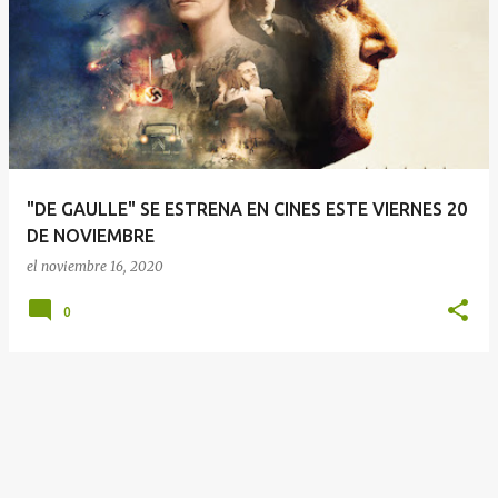
E
n
t
r
a
d
a
"DE GAULLE" SE ESTRENA EN CINES ESTE VIERNES 20
s
DE NOVIEMBRE
el
noviembre 16, 2020
0