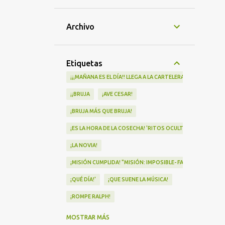
Archivo
Etiquetas
¡¡¡MAÑANA ES EL DÍA!! LLEGA A LA CARTELERA "MAD HEIDI"
¡¡BRUJA
¡AVE CESAR!
¡BRUJA MÁS QUE BRUJA!
¡ES LA HORA DE LA COSECHA! 'RITOS OCULTOS' LLEGA A LOS 
¡LA NOVIA!
¡MISIÓN CUMPLIDA! "MISIÓN: IMPOSIBLE- FALLOUT" Nº1 EN
¡QUÉ DÍA!'
¡QUE SUENE LA MÚSICA!
¡ROMPE RALPH!
¡VA POR NOSOTRAS!
MOSTRAR MÁS