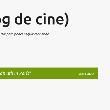
Ir al contenido principal
g de cine)
artir para poder seguir creciendo
dnigth in París
VER TODO