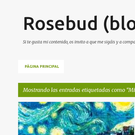
Rosebud (blo
Si te gusta mi contenido, os invito a que me sigáis y a comp
PÁGINA PRINCIPAL
Mostrando las entradas etiquetadas como
Mi
E
MIDNIGTH IN PARÍS
n
t