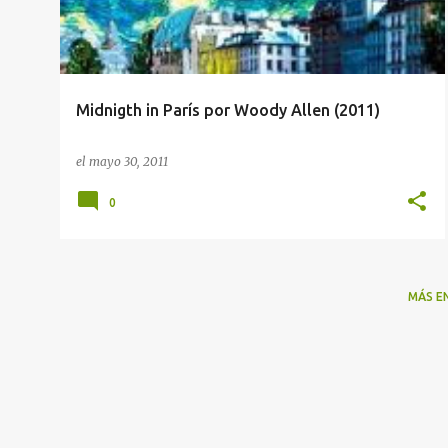
r
a
d
a
Midnigth in París por Woody Allen (2011)
s
el
mayo 30, 2011
0
MÁS E