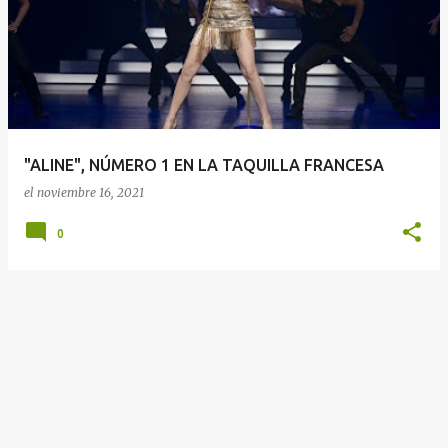
n
t
r
a
d
a
"ALINE", NÚMERO 1 EN LA TAQUILLA FRANCESA
s
el
noviembre 16, 2021
0