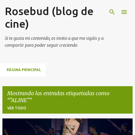
Rosebud (blog de
Ir al contenido principal
cine)
Si te gusta mi contenido, os invito a que me sigáis y a
compartir para poder seguir creciendo
PÁGINA PRINCIPAL
Mostrando las entradas etiquetadas como
"ALINE"
VER TODO
E