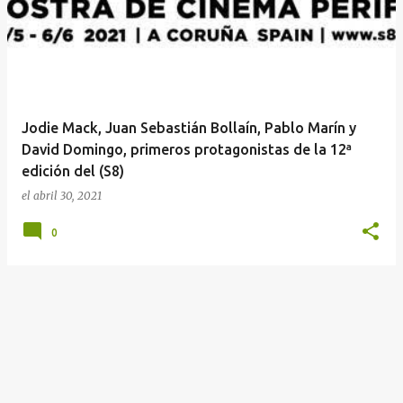
t
r
a
d
a
Jodie Mack, Juan Sebastián Bollaín, Pablo Marín y
s
David Domingo, primeros protagonistas de la 12ª
edición del (S8)
el
abril 30, 2021
0