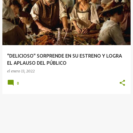
E
n
t
r
a
d
a
"DELICIOSO" SORPRENDE EN SU ESTRENO Y LOGRA
s
EL APLAUSO DEL PÚBLICO
el
enero 13, 2022
0