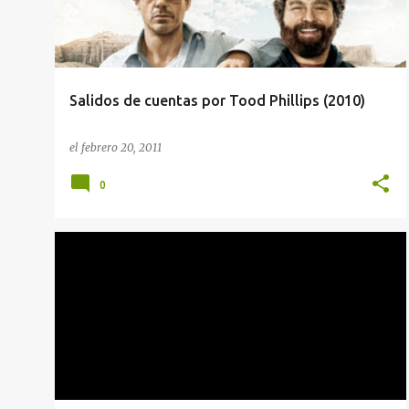
r
a
d
a
Salidos de cuentas por Tood Phillips (2010)
s
el
febrero 20, 2011
0
PREMIOS ANTI-GOYA