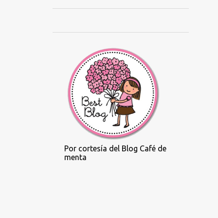
diciembre
32
noviembre
99
octubre
64
septiembre
35
agosto
48
julio
20
junio
35
mayo
33
abril
Por cortesía del Blog Café de
50
marzo
menta
37
febrero
29
enero
639
2023