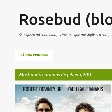
Rosebud (blo
Si te gusta mi contenido, os invito a que me sigáis y a comp
PÁGINA PRINCIPAL
Mostrando entradas de febrero, 2011
E
SALIDOS DE CUENTAS
n
t