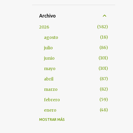
Archivo
582
2026
18
agosto
86
julio
101
junio
101
mayo
87
abril
82
marzo
59
febrero
48
enero
MOSTRAR MÁS
1097
2025
66
diciembre