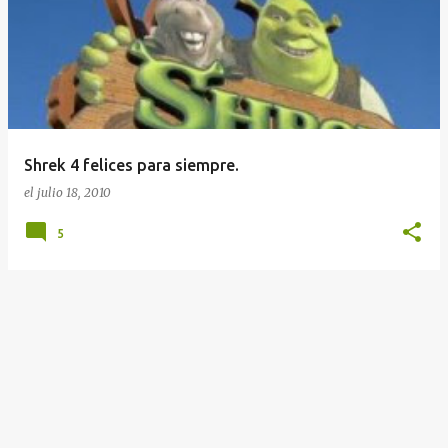
n
t
r
a
d
a
Shrek 4 felices para siempre.
s
el
julio 18, 2010
5