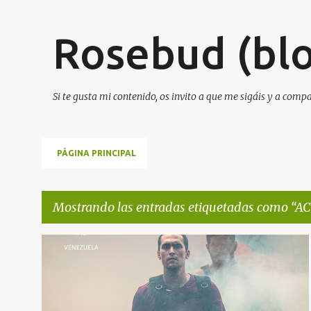
Rosebud (blo
Si te gusta mi contenido, os invito a que me sigáis y a comp
PÁGINA PRINCIPAL
Mostrando las entradas etiquetadas como
AC
E
'SIMÓN'
+
3
n
t