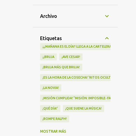
Archivo
Etiquetas
¡¡¡MAÑANA ES EL DÍA!! LLEGA A LA CARTELERA "MAD HEIDI"
¡¡BRUJA
¡AVE CESAR!
¡BRUJA MÁS QUE BRUJA!
¡ES LA HORA DE LA COSECHA! 'RITOS OCULTOS' LLEGA A LOS 
¡LA NOVIA!
¡MISIÓN CUMPLIDA! "MISIÓN: IMPOSIBLE- FALLOUT" Nº1 EN
¡QUÉ DÍA!'
¡QUE SUENE LA MÚSICA!
¡ROMPE RALPH!
¡VA POR NOSOTRAS!
MOSTRAR MÁS