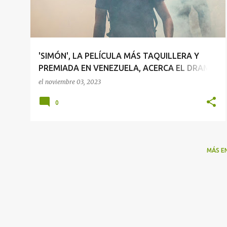
r
a
d
a
'SIMÓN', LA PELÍCULA MÁS TAQUILLERA Y
s
PREMIADA EN VENEZUELA, ACERCA EL DRAMA
DE LA CRISIS MIGRATORIA A LOS GOYA Y LOS
el
noviembre 03, 2023
FORQUÉ
0
MÁS E