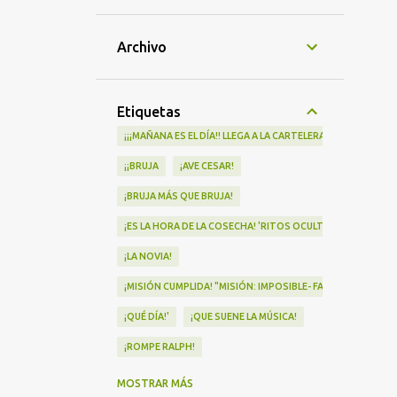
Archivo
Etiquetas
¡¡¡MAÑANA ES EL DÍA!! LLEGA A LA CARTELERA "MAD HEIDI"
¡¡BRUJA
¡AVE CESAR!
¡BRUJA MÁS QUE BRUJA!
¡ES LA HORA DE LA COSECHA! 'RITOS OCULTOS' LLEGA A LOS 
¡LA NOVIA!
¡MISIÓN CUMPLIDA! "MISIÓN: IMPOSIBLE- FALLOUT" Nº1 EN
¡QUÉ DÍA!'
¡QUE SUENE LA MÚSICA!
¡ROMPE RALPH!
¡VA POR NOSOTRAS!
MOSTRAR MÁS