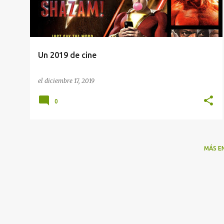
r
a
d
a
Un 2019 de cine
s
el
diciembre 17, 2019
0
MÁS E