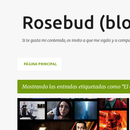
Rosebud (blo
Si te gusta mi contenido, os invito a que me sigáis y a comp
PÁGINA PRINCIPAL
Mostrando las entradas etiquetadas como
El
E
EL CINE QUE VI ESTE 2019
ESPECIALES
n
t