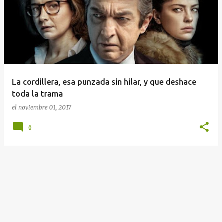
n
t
r
a
d
a
La cordillera, esa punzada sin hilar, y que deshace
s
toda la trama
el
noviembre 01, 2017
0