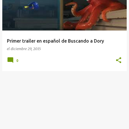
t
r
a
d
a
Primer trailer en español de Buscando a Dory
s
el
diciembre 29, 2015
0