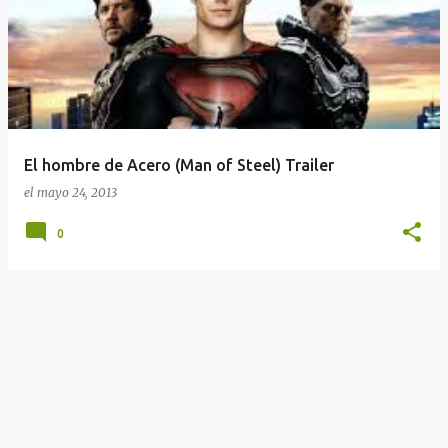
n
t
r
a
d
a
El hombre de Acero (Man of Steel) Trailer
s
el
mayo 24, 2013
0