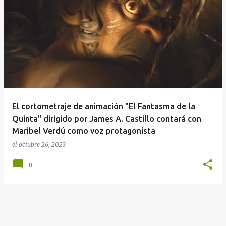
E
n
t
r
a
d
a
El cortometraje de animación "El Fantasma de la
s
Quinta" dirigido por James A. Castillo contará con
Maribel Verdú como voz protagonista
el
octubre 26, 2023
0