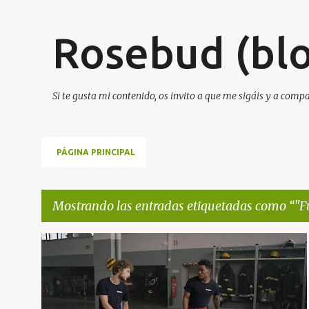
Rosebud (blo
Si te gusta mi contenido, os invito a que me sigáis y a comp
PÁGINA PRINCIPAL
Mostrando las entradas etiquetadas como
"F
E
"FUEGO FATUO"
DE JOAO PEDRO RODRIGUES
+
1
n
t