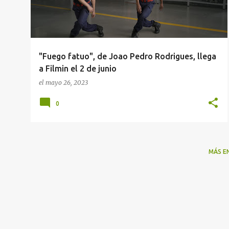
r
a
d
a
"Fuego fatuo", de Joao Pedro Rodrigues, llega
s
a Filmin el 2 de junio
el
mayo 26, 2023
0
MÁS E