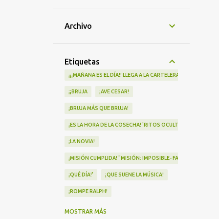
Archivo
Etiquetas
¡¡¡MAÑANA ES EL DÍA!! LLEGA A LA CARTELERA "MAD HEIDI"
¡¡BRUJA
¡AVE CESAR!
¡BRUJA MÁS QUE BRUJA!
¡ES LA HORA DE LA COSECHA! 'RITOS OCULTOS' LLEGA A LOS 
¡LA NOVIA!
¡MISIÓN CUMPLIDA! "MISIÓN: IMPOSIBLE- FALLOUT" Nº1 EN
¡QUÉ DÍA!'
¡QUE SUENE LA MÚSICA!
¡ROMPE RALPH!
¡VA POR NOSOTRAS!
MOSTRAR MÁS