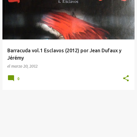
n
t
r
a
d
a
Barracuda vol.1 Esclavos (2012) por Jean Dufaux y
s
Jérémy
el
marzo 20, 2012
0