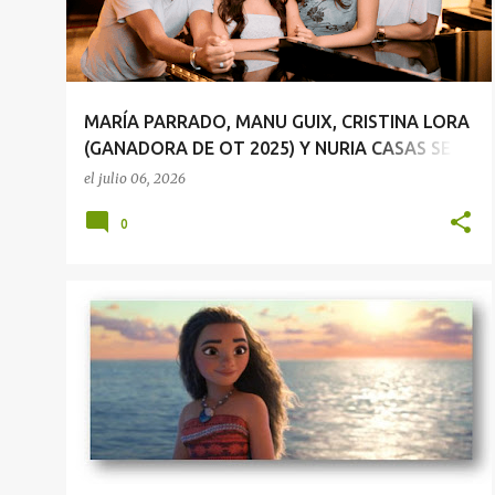
r
a
d
a
MARÍA PARRADO, MANU GUIX, CRISTINA LORA
s
(GANADORA DE OT 2025) Y NURIA CASAS SE
REÚNEN PARA INTERPRETAR LA VERSIÓN
el
julio 06, 2026
ACÚSTICA DE “QUÉ HAY MÁS ALLÁ”
0
NOTICIAS DE CINE
TRAILERS
VAIANA