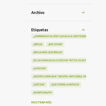
Archivo
Etiquetas
¡¡¡MAÑANA ES EL DÍA!! LLEGA A LA CARTELERA "MAD HEIDI"
¡¡BRUJA
¡AVE CESAR!
¡BRUJA MÁS QUE BRUJA!
¡ES LA HORA DE LA COSECHA! 'RITOS OCULTOS' LLEGA A LOS 
¡LA NOVIA!
¡MISIÓN CUMPLIDA! "MISIÓN: IMPOSIBLE- FALLOUT" Nº1 EN
¡QUÉ DÍA!'
¡QUE SUENE LA MÚSICA!
¡ROMPE RALPH!
¡VA POR NOSOTRAS!
MOSTRAR MÁS