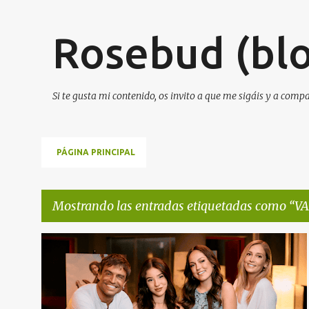
Rosebud (blo
Si te gusta mi contenido, os invito a que me sigáis y a comp
PÁGINA PRINCIPAL
Mostrando las entradas etiquetadas como
VA
E
NOTA DE PRENSA
NOTICIAS DE CINE
VAIANA
n
t