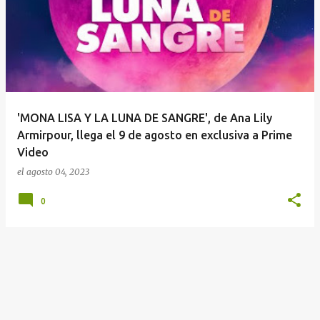
n
t
r
a
d
a
'MONA LISA Y LA LUNA DE SANGRE', de Ana Lily
s
Armirpour, llega el 9 de agosto en exclusiva a Prime
Video
el
agosto 04, 2023
0