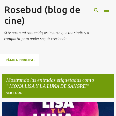
Rosebud (blog de
Ir al contenido principal
cine)
Si te gusta mi contenido, os invito a que me sigáis y a
compartir para poder seguir creciendo
PÁGINA PRINCIPAL
Mostrando las entradas etiquetadas como
'MONA LISA Y LA LUNA DE SANGRE'
VER TODO
E