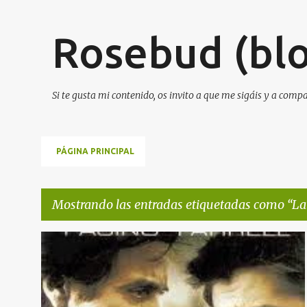
Rosebud (blo
Si te gusta mi contenido, os invito a que me sigáis y a comp
PÁGINA PRINCIPAL
Mostrando las entradas etiquetadas como
La
E
LA PRUEBA
PELÍCULA COMPLETA
PELÍCULAS
n
t