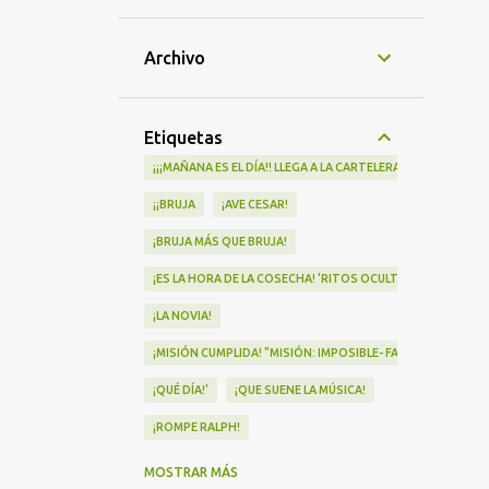
Archivo
Etiquetas
¡¡¡MAÑANA ES EL DÍA!! LLEGA A LA CARTELERA "MAD HEIDI"
¡¡BRUJA
¡AVE CESAR!
¡BRUJA MÁS QUE BRUJA!
¡ES LA HORA DE LA COSECHA! 'RITOS OCULTOS' LLEGA A LOS 
¡LA NOVIA!
¡MISIÓN CUMPLIDA! "MISIÓN: IMPOSIBLE- FALLOUT" Nº1 EN
¡QUÉ DÍA!'
¡QUE SUENE LA MÚSICA!
¡ROMPE RALPH!
¡VA POR NOSOTRAS!
MOSTRAR MÁS