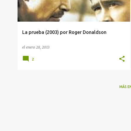
r
a
d
a
La prueba (2003) por Roger Donaldson
s
el
enero 28, 2013
2
MÁS E