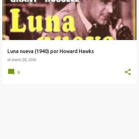
n
t
r
a
d
a
Luna nueva (1940) por Howard Hawks
s
el
enero 28, 2014
0