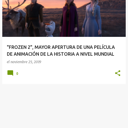
n
t
r
a
d
a
"FROZEN 2", MAYOR APERTURA DE UNA PELÍCULA
s
DE ANIMACIÓN DE LA HISTORIA A NIVEL MUNDIAL
el
noviembre 25, 2019
0