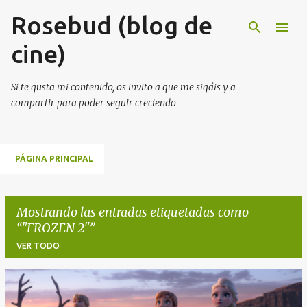
Rosebud (blog de
Ir al contenido principal
cine)
Si te gusta mi contenido, os invito a que me sigáis y a
compartir para poder seguir creciendo
PÁGINA PRINCIPAL
Mostrando las entradas etiquetadas como
"FROZEN 2"
VER TODO
E