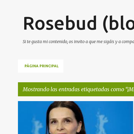
Rosebud (blo
Si te gusta mi contenido, os invito a que me sigáis y a comp
PÁGINA PRINCIPAL
Mostrando las entradas etiquetadas como
¡M
E
+
1
n
t