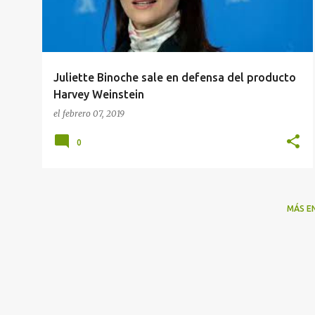
r
a
d
a
Juliette Binoche sale en defensa del producto
s
Harvey Weinstein
el
febrero 07, 2019
0
MÁS E