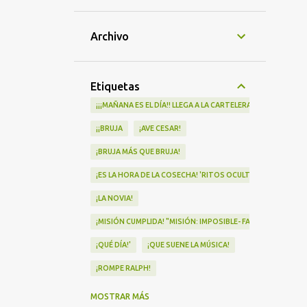
Archivo
Etiquetas
¡¡¡MAÑANA ES EL DÍA!! LLEGA A LA CARTELERA "MAD HEIDI"
¡¡BRUJA
¡AVE CESAR!
¡BRUJA MÁS QUE BRUJA!
¡ES LA HORA DE LA COSECHA! 'RITOS OCULTOS' LLEGA A LOS 
¡LA NOVIA!
¡MISIÓN CUMPLIDA! "MISIÓN: IMPOSIBLE- FALLOUT" Nº1 EN
¡QUÉ DÍA!'
¡QUE SUENE LA MÚSICA!
¡ROMPE RALPH!
¡VA POR NOSOTRAS!
MOSTRAR MÁS