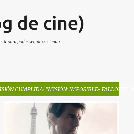
Ir al contenido principal
g de cine)
artir para poder seguir creciendo
ISIÓN CUMPLIDA! "MISIÓN: IMPOSIBLE- FALLOUT" N
¡MISIÓN CUMPLIDA! "MISIÓN: IMPOSIBLE- FALLOUT" Nº1 EN SU ESTRENO EN CINES EN ESPAÑA
NOTA DE PRENSA
NOTICIAS DE CINE
+