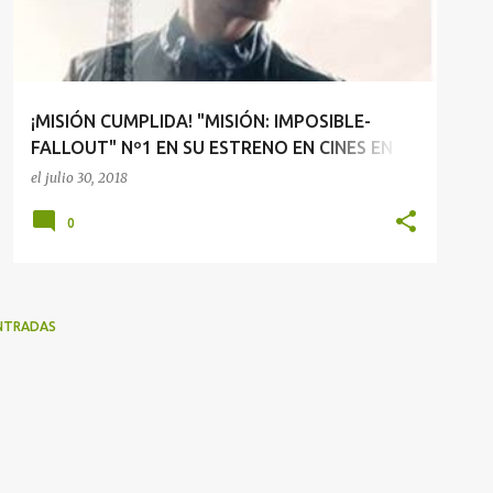
¡MISIÓN CUMPLIDA! "MISIÓN: IMPOSIBLE-
FALLOUT" Nº1 EN SU ESTRENO EN CINES EN
ESPAÑA
el
julio 30, 2018
0
NTRADAS