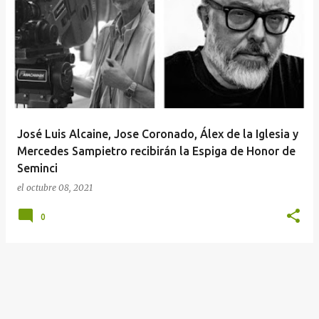
E
n
t
r
a
d
a
José Luis Alcaine, Jose Coronado, Álex de la Iglesia y
s
Mercedes Sampietro recibirán la Espiga de Honor de
Seminci
el
octubre 08, 2021
0