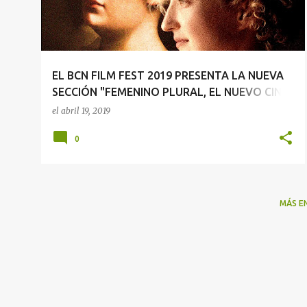
r
a
d
a
EL BCN FILM FEST 2019 PRESENTA LA NUEVA
s
SECCIÓN "FEMENINO PLURAL, EL NUEVO CINE
ITALIANO"
el
abril 19, 2019
0
MÁS E