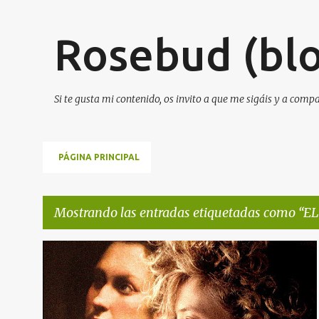
Rosebud (blo
Si te gusta mi contenido, os invito a que me sigáis y a comp
PÁGINA PRINCIPAL
Mostrando las entradas etiquetadas como
EL
E
+
1
n
t