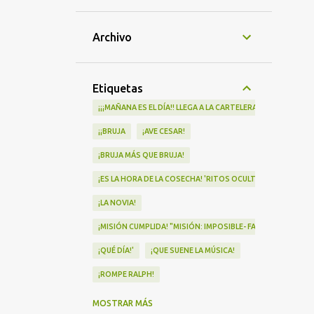
Archivo
Etiquetas
¡¡¡MAÑANA ES EL DÍA!! LLEGA A LA CARTELERA "MAD HEIDI"
¡¡BRUJA
¡AVE CESAR!
¡BRUJA MÁS QUE BRUJA!
¡ES LA HORA DE LA COSECHA! 'RITOS OCULTOS' LLEGA A LOS 
¡LA NOVIA!
¡MISIÓN CUMPLIDA! "MISIÓN: IMPOSIBLE- FALLOUT" Nº1 EN
¡QUÉ DÍA!'
¡QUE SUENE LA MÚSICA!
¡ROMPE RALPH!
¡VA POR NOSOTRAS!
MOSTRAR MÁS