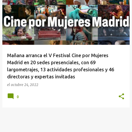
E
n
t
r
a
d
a
Mañana arranca el V Festival Cine por Mujeres
s
Madrid en 20 sedes presenciales, con 69
largometrajes, 13 actividades profesionales y 46
directoras y expertas invitadas
el
octubre 24, 2022
0