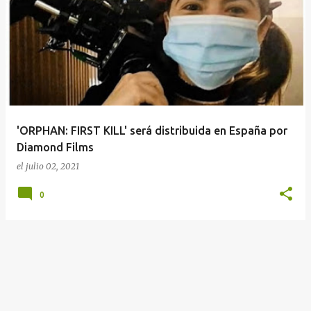
E
n
t
r
a
d
a
'ORPHAN: FIRST KILL' será distribuida en España por
s
Diamond Films
el
julio 02, 2021
0