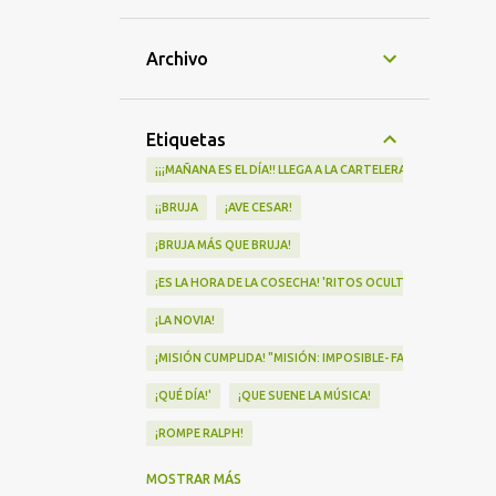
Archivo
Etiquetas
¡¡¡MAÑANA ES EL DÍA!! LLEGA A LA CARTELERA "MAD HEIDI"
¡¡BRUJA
¡AVE CESAR!
¡BRUJA MÁS QUE BRUJA!
¡ES LA HORA DE LA COSECHA! 'RITOS OCULTOS' LLEGA A LOS 
¡LA NOVIA!
¡MISIÓN CUMPLIDA! "MISIÓN: IMPOSIBLE- FALLOUT" Nº1 EN
¡QUÉ DÍA!'
¡QUE SUENE LA MÚSICA!
¡ROMPE RALPH!
¡VA POR NOSOTRAS!
MOSTRAR MÁS