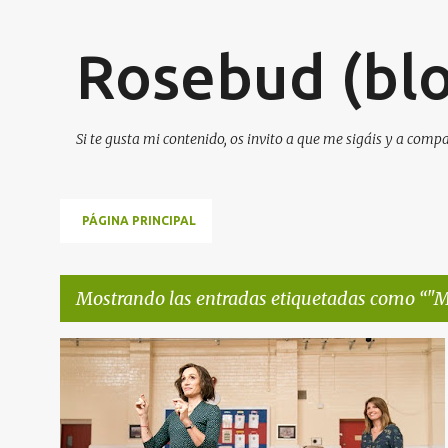
Rosebud (blo
Si te gusta mi contenido, os invito a que me sigáis y a comp
PÁGINA PRINCIPAL
Mostrando las entradas etiquetadas como
"M
E
"MILITARY WIVES" Y "HOPE GAP" OBTIENEN UN BUEN RECIBIMIENTO EN EL FESTIVAL DE TORONTO
n
NOTA DE PRENSA
NOTICIAS DE CINE
+
t