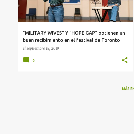
r
a
d
a
"MILITARY WIVES" Y "HOPE GAP" obtienen un
s
buen recibimiento en el festival de Toronto
el
septiembre 18, 2019
0
MÁS E