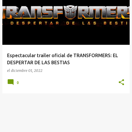
E
n
t
r
a
d
a
Espectacular trailer oficial de TRANSFORMERS: EL
s
DESPERTAR DE LAS BESTIAS
el
diciembre 01, 2022
0