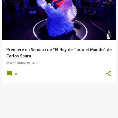
E
n
t
r
a
d
a
Premiere en Seminci de "El Rey de Todo el Mundo" de
s
Carlos Saura
el
septiembre 18, 2021
0