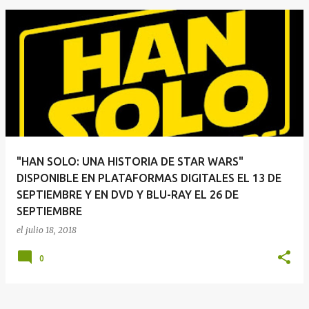
E
n
t
r
a
d
a
"HAN SOLO: UNA HISTORIA DE STAR WARS"
s
DISPONIBLE EN PLATAFORMAS DIGITALES EL 13 DE
SEPTIEMBRE Y EN DVD Y BLU-RAY EL 26 DE
SEPTIEMBRE
el
julio 18, 2018
0