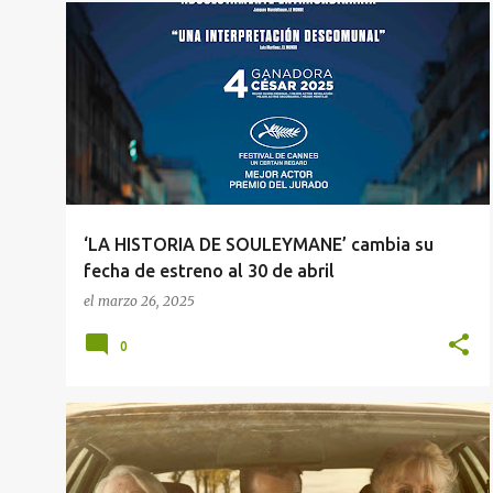
‘LA HISTORIA DE SOULEYMANE’ CAMBIA SU FECHA DE ESTRENO AL 30 DE ABRIL
NOTA DE PRENSA
NOTICIAS DE CINE
+
‘LA HISTORIA DE SOULEYMANE’ cambia su
fecha de estreno al 30 de abril
el
marzo 26, 2025
0
"CUANDO CAE EL OTOÑO"
FILMIN
+
2