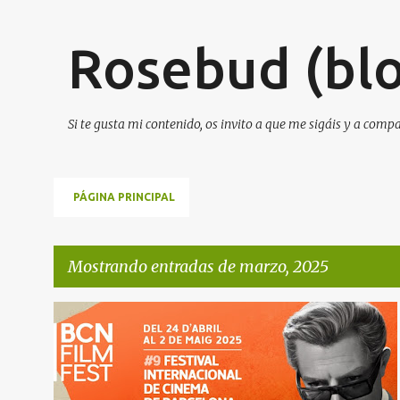
Rosebud (blo
Si te gusta mi contenido, os invito a que me sigáis y a comp
PÁGINA PRINCIPAL
Mostrando entradas de marzo, 2025
E
NOTA DE PRENSA
NOTICIAS DE CINE
+
n
PROGRAMACIÓN COMPLETA DEL BCN FILM FEST 2025
t