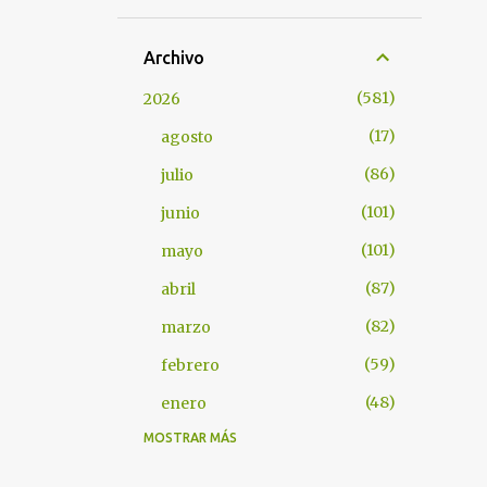
Archivo
581
2026
17
agosto
86
julio
101
junio
101
mayo
87
abril
82
marzo
59
febrero
48
enero
MOSTRAR MÁS
1097
2025
66
diciembre