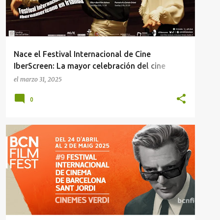
Nace el Festival Internacional de Cine
IberScreen: La mayor celebración del cine
iberoamericano en Irlanda
el
marzo 31, 2025
0
"LLUM
DESTRUCCIÓ!"
FOC
NOTA DE PRENSA
+
1