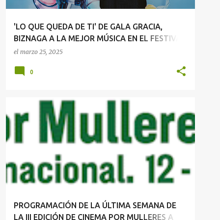
'LO QUE QUEDA DE TI' DE GALA GRACIA,
BIZNAGA A LA MEJOR MÚSICA EN EL FESTIVAL
DE MÁLAGA
el
marzo 25, 2025
0
NOTA DE PRENSA
NOTICIAS DE CINE
+
PROGRAMACIÓN DE LA ÚLTIMA SEMANA DE LA III EDICIÓN DE CINEMA POR MULLERES A CORUÑA
PROGRAMACIÓN DE LA ÚLTIMA SEMANA DE
LA III EDICIÓN DE CINEMA POR MULLERES A