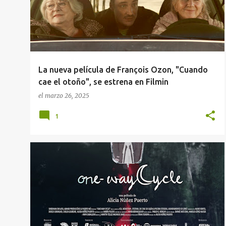
La nueva película de François Ozon, "Cuando
cae el otoño", se estrena en Filmin
el
marzo 26, 2025
1
+
3