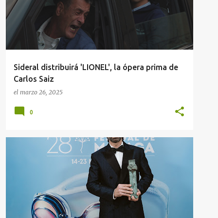
Sideral distribuirá 'LIONEL', la ópera prima de
Carlos Saiz
el
marzo 26, 2025
0
'LO QUE QUEDA DE TI' DE GALA GRACIA
+
2