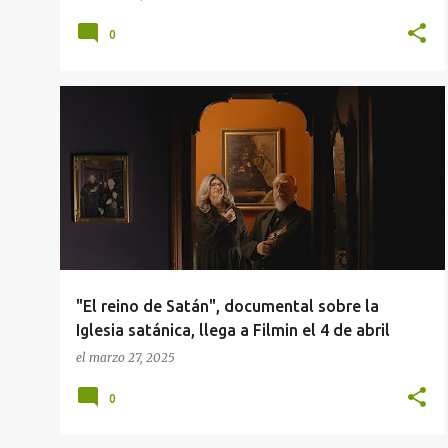
0
"EL REINO DE SATÁN"
+
3
"El reino de Satán", documental sobre la
Iglesia satánica, llega a Filmin el 4 de abril
el
marzo 27, 2025
0