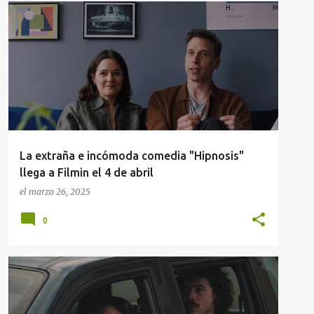
FILMIN
+
2
La extraña e incómoda comedia "Hipnosis"
llega a Filmin el 4 de abril
el
marzo 26, 2025
0
LA ÓPERA PRIMA DE CARLOS SAIZ
NOTA DE PRENSA
NOTICIAS DE CINE
SIDERAL DISTRIBUIRÁ 'LIONEL'
+