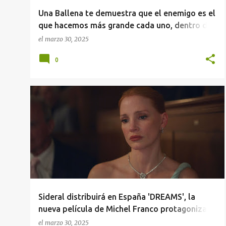
Una Ballena te demuestra que el enemigo es el
que hacemos más grande cada uno, dentro de
nosotros mismos
el
marzo 30, 2025
0
+
1
Sideral distribuirá en España 'DREAMS', la
nueva película de Michel Franco protagonizada
por Jessica Chastain
el
marzo 30, 2025