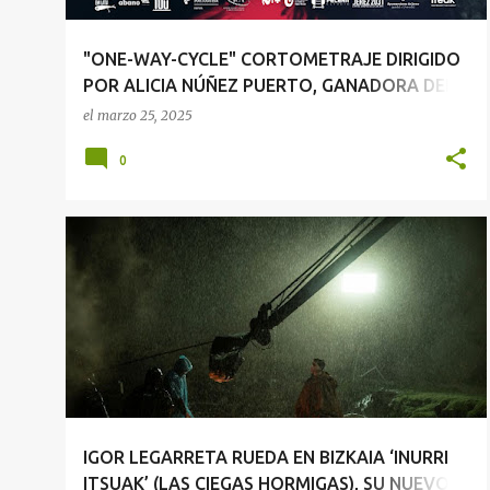
"ONE-WAY-CYCLE" CORTOMETRAJE DIRIGIDO
POR ALICIA NÚÑEZ PUERTO, GANADORA DEL
PREMIO DEL JURADO DE ANIMACIÓN EN
el
marzo 25, 2025
MEDINA DEL CAMPO
0
+
1
IGOR LEGARRETA RUEDA EN BIZKAIA ‘INURRI
ITSUAK’ (LAS CIEGAS HORMIGAS), SU NUEVO