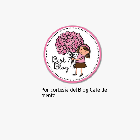
IberScreen:...
Una Ballena te demuestra
que el enemigo es el que ...
"LLUM, FOC, DESTRUCCIÓ!",
SE ESTRENA EN LA NUEVA
S...
Sideral distribuirá en España
'DREAMS', la nueva p...
ESTRENO DE "EMPODERÍO"
DE LARA IZAGIRRE EN EL
FEST...
Por cortesía del Blog Café de
"El reino de Satán",
menta
documental sobre la Iglesia
s...
"La historia de Jim", César al
Mejor Actor (Karim ...
‘LA HISTORIA DE
SOULEYMANE’ cambia su