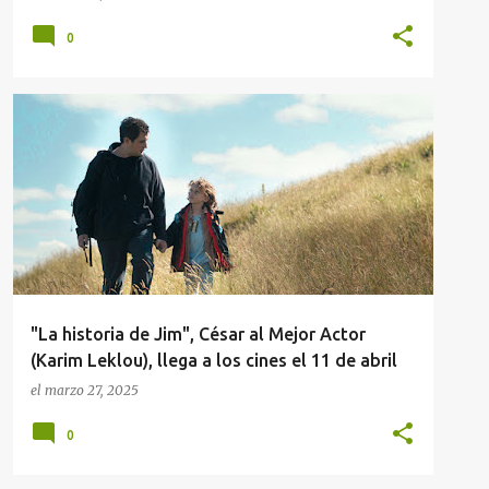
0
"LA HISTORIA DE JIM"
+
3
"La historia de Jim", César al Mejor Actor
(Karim Leklou), llega a los cines el 11 de abril
el
marzo 27, 2025
0