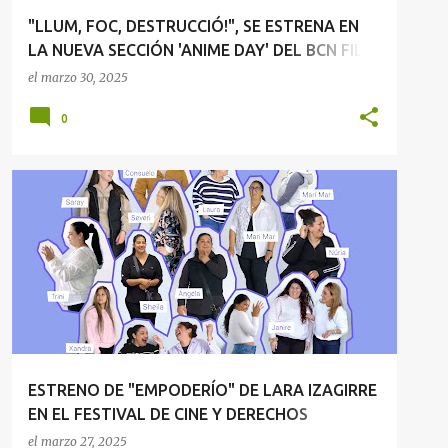
"LLUM, FOC, DESTRUCCIÓ!", SE ESTRENA EN
LA NUEVA SECCIÓN 'ANIME DAY' DEL BCN FILM
FEST
el
marzo 30, 2025
0
ESTRENO DE "EMPODERÍO" DE LARA IZAGIRRE EN EL FESTIVAL DE CINE Y DERECHOS HUMANOS DE SAN SEBASTIÁN
NOTA DE PRENSA
NOTICIAS DE CINE
+
ESTRENO DE "EMPODERÍO" DE LARA IZAGIRRE
EN EL FESTIVAL DE CINE Y DERECHOS
HUMANOS DE SAN SEBASTIÁN
el
marzo 27, 2025