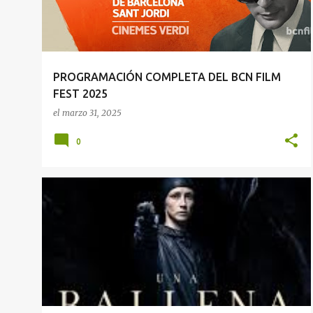
r
a
d
a
PROGRAMACIÓN COMPLETA DEL BCN FILM
s
FEST 2025
el
marzo 31, 2025
0
PELÍCULAS
UNA BALLENA