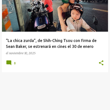
n
t
r
a
d
a
“La chica zurda”, de Shih-Ching Tsou con firma de
s
Sean Baker, se estrenará en cines el 30 de enero
el
noviembre 10, 2025
0