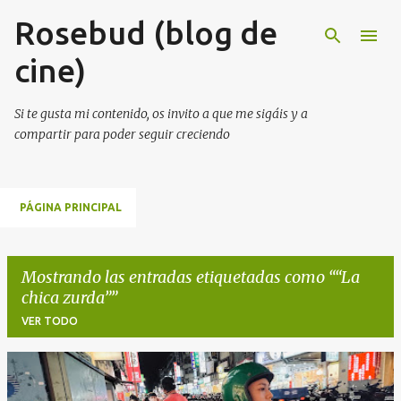
Rosebud (blog de
Ir al contenido principal
cine)
Si te gusta mi contenido, os invito a que me sigáis y a
compartir para poder seguir creciendo
PÁGINA PRINCIPAL
Mostrando las entradas etiquetadas como
“La
chica zurda”
VER TODO
E